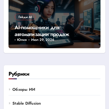
Гайды AI
AI-помощники для
автоматизации продаж
Юлия
Июл 29, 2026
Рубрики
Обзоры ИИ
Stable Diffusion