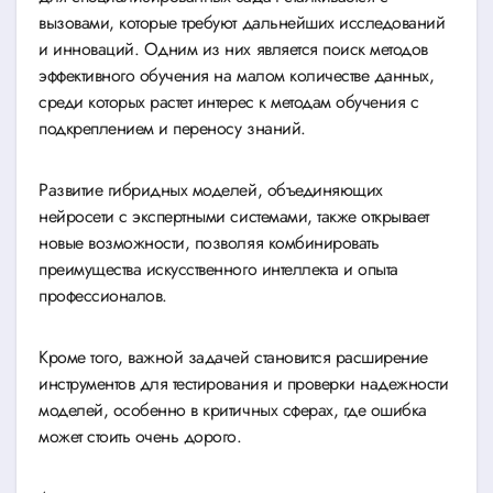
вызовами, которые требуют дальнейших исследований
и инноваций. Одним из них является поиск методов
эффективного обучения на малом количестве данных,
среди которых растет интерес к методам обучения с
подкреплением и переносу знаний.
Развитие гибридных моделей, объединяющих
нейросети с экспертными системами, также открывает
новые возможности, позволяя комбинировать
преимущества искусственного интеллекта и опыта
профессионалов.
Кроме того, важной задачей становится расширение
инструментов для тестирования и проверки надежности
моделей, особенно в критичных сферах, где ошибка
может стоить очень дорого.