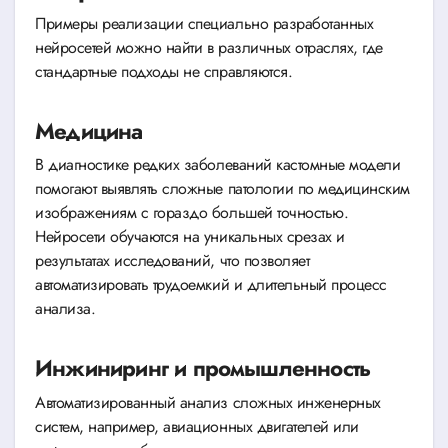
Примеры реализации специально разработанных
нейросетей можно найти в различных отраслях, где
стандартные подходы не справляются.
Медицина
В диагностике редких заболеваний кастомные модели
помогают выявлять сложные патологии по медицинским
изображениям с гораздо большей точностью.
Нейросети обучаются на уникальных срезах и
результатах исследований, что позволяет
автоматизировать трудоемкий и длительный процесс
анализа.
Инжиниринг и промышленность
Автоматизированный анализ сложных инженерных
систем, например, авиационных двигателей или