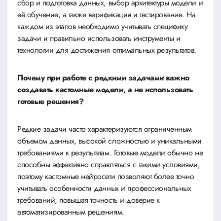
сбор и подготовка данных, выбор архитектуры модели и
её обучение, а также верификация и тестирование. На
каждом из этапов необходимо учитывать специфику
задачи и правильно использовать инструменты и
технологии для достижения оптимальных результатов.
Почему при работе с редкими задачами важно
создавать кастомные модели, а не использовать
готовые решения?
Редкие задачи часто характеризуются ограниченным
объемом данных, высокой сложностью и уникальными
требованиями к результатам. Готовые модели обычно не
способны эффективно справляться с такими условиями,
поэтому кастомные нейросети позволяют более точно
учитывать особенности данных и профессиональных
требований, повышая точность и доверие к
автоматизированным решениям.