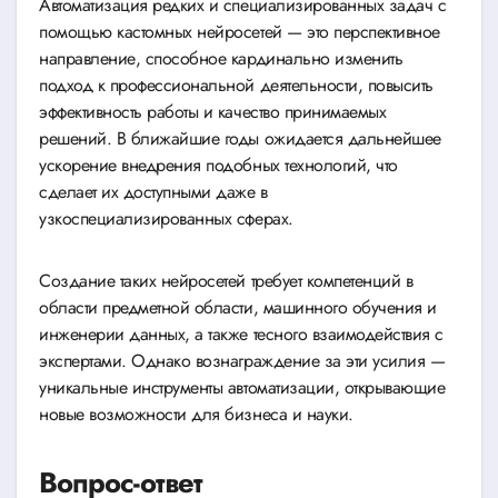
Автоматизация редких и специализированных задач с
помощью кастомных нейросетей — это перспективное
направление, способное кардинально изменить
подход к профессиональной деятельности, повысить
эффективность работы и качество принимаемых
решений. В ближайшие годы ожидается дальнейшее
ускорение внедрения подобных технологий, что
сделает их доступными даже в
узкоспециализированных сферах.
Создание таких нейросетей требует компетенций в
области предметной области, машинного обучения и
инженерии данных, а также тесного взаимодействия с
экспертами. Однако вознаграждение за эти усилия —
уникальные инструменты автоматизации, открывающие
новые возможности для бизнеса и науки.
Вопрос-ответ