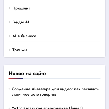
Промтинг
Гайды AI
AI в бизнесе
Тренды
Новое на сайте
Создание AI-аватара для видео: как заставить
статичное фото говорить
Yi-15: Китайская альтернатива Llama 3