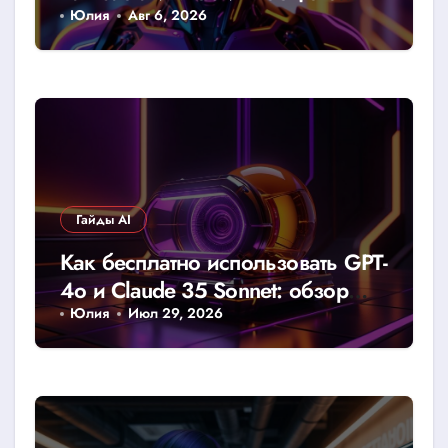
говорить
Юлия
Авг 6, 2026
Гайды AI
Как бесплатно использовать GPT-
4o и Claude 35 Sonnet: обзор
доступных лимитов и хаков
Юлия
Июл 29, 2026