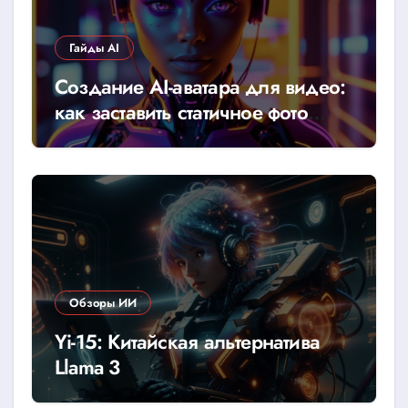
Гайды AI
Создание AI-аватара для видео:
как заставить статичное фото
говорить
Обзоры ИИ
Yi-15: Китайская альтернатива
Llama 3