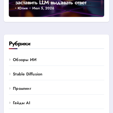
заставить LLM выдавать ответ
строго в JSON или CSV
Юлия
Июл 5, 2026
Рубрики
Обзоры ИИ
Stable Diffusion
Промтинг
Гайды AI