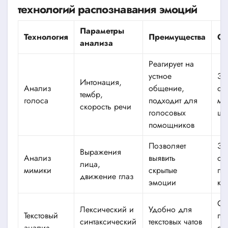
технологий распознавания эмоций
Параметры
Технология
Преимущества
Ог
анализа
Реагирует на
устное
За
Интонация,
Анализ
общение,
от 
тембр,
голоса
подходит для
ми
скорость речи
голосовых
шу
помощников
Позволяет
За
Выражения
Анализ
выявить
ос
лица,
мимики
скрытые
по
движение глаз
эмоции
ка
Сл
Лексический и
Удобно для
Текстовый
пе
синтаксический
текстовых чатов
анализ
са