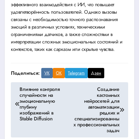
эффективного взаимодействия с ИИ, что повышает
удовлетворённость пользователей. Однако вызовы
связаны с необходимостью точного распознавания
эмоций в различных условиях, техническими
ограничениями датчиков, а также сложностями в
интерпретации сложных эмоциональных состояний и
контекстов, таких как сарказм или скрытые чувства.
Поделиться:
VK
OK
Telegram
Дзен
Навигация
Влияние контроля
Создание
случайности на
кастомных
по
эмоциональную
нейросетей для
глубину
автоматизации
записям
изображений в
редких и
Stable Diffusion
специализированны
х профессиональных
задач