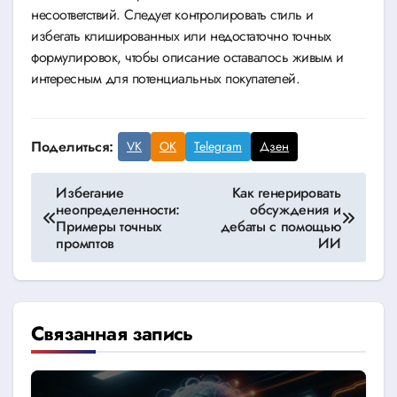
несоответствий. Следует контролировать стиль и
избегать клишированных или недостаточно точных
формулировок, чтобы описание оставалось живым и
интересным для потенциальных покупателей.
Поделиться:
VK
OK
Telegram
Дзен
Навигация
Избегание
Как генерировать
неопределенности:
обсуждения и
по
Примеры точных
дебаты с помощью
промптов
ИИ
записям
Связанная запись