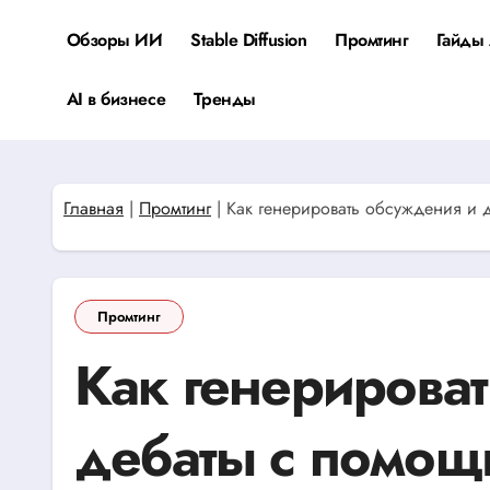
Перейти
к
Обзоры ИИ
Stable Diffusion
Промтинг
Гайды 
содержанию
AI в бизнесе
Тренды
Главная
|
Промтинг
|
Как генерировать обсуждения и
Промтинг
Как генерирова
дебаты с помо