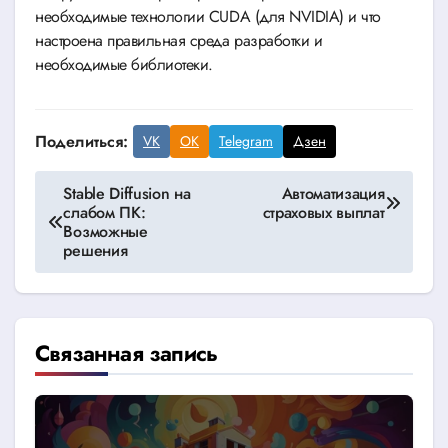
необходимые технологии CUDA (для NVIDIA) и что
настроена правильная среда разработки и
необходимые библиотеки.
Поделиться:
VK
OK
Telegram
Дзен
Навигация
Stable Diffusion на
Автоматизация
слабом ПК:
страховых выплат
по
Возможные
решения
записям
Связанная запись