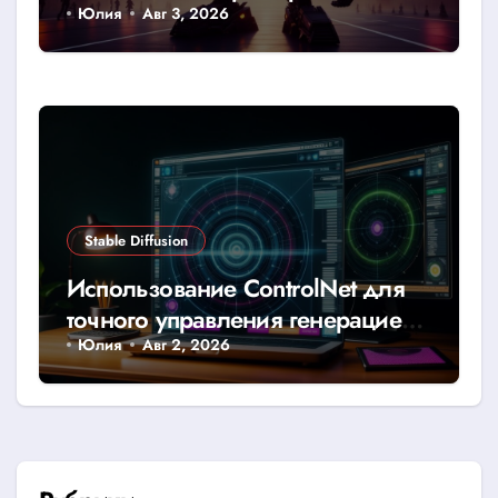
Юлия
Авг 3, 2026
Stable Diffusion
Использование ControlNet для
точного управления генерацией
изображений в Stable Diffusion
Юлия
Авг 2, 2026