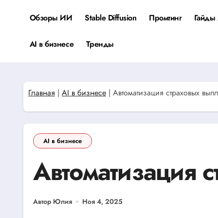
Перейти
к
Обзоры ИИ
Stable Diffusion
Промтинг
Гайды 
содержанию
AI в бизнесе
Тренды
Главная
|
AI в бизнесе
|
Автоматизация страховых выпл
AI в бизнесе
Автоматизация с
Автор Юлия
Ноя 4, 2025