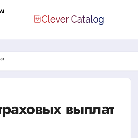
AI
ат
траховых выплат