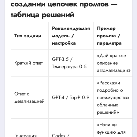
создании цепочек промтов —
таблица решений
Рекомендуемая
Пример
Тип задачи
модель /
промпта /
настройка
параметра
«Дай краткое
GPT-3.5 /
Краткий ответ
описание
Температура 0.5
автоматизации»
«Расскажи
подробно о
Ответ с
GPT-4 / Top-P 0.9
преимуществах
детализацией
облачных
решений»
«Напиши
функцию для
Генерация
Codex /