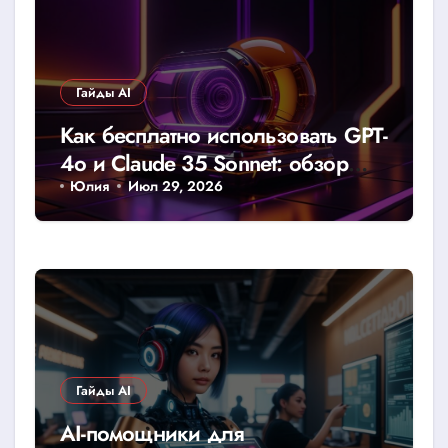
Гайды AI
Как бесплатно использовать GPT-
4o и Claude 35 Sonnet: обзор
доступных лимитов и хаков
Юлия
Июл 29, 2026
Гайды AI
AI-помощники для