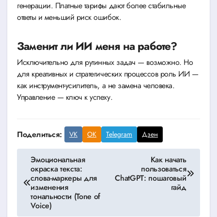
генерации. Платные тарифы дают более стабильные
ответы и меньший риск ошибок.
Заменит ли ИИ меня на работе?
Исключительно для рутинных задач — возможно. Но
для креативных и стратегических процессов роль ИИ —
как инструмент-усилитель, а не замена человека.
Управление — ключ к успеху.
Поделиться:
VK
OK
Telegram
Дзен
Навигация
Эмоциональная
Как начать
окраска текста:
пользоваться
по
слова-маркеры для
ChatGPT: пошаговый
изменения
гайд
записям
тональности (Tone of
Voice)