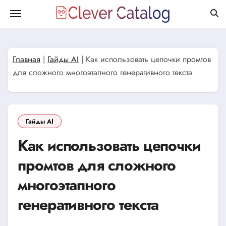
Перейти
к
содержанию
Главная
|
Гайды AI
|
Как использовать цепочки промтов
для сложного многоэтапного генеративного текста
Гайды AI
Как использовать цепочки
промтов для сложного
многоэтапного
генеративного текста