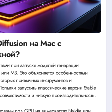
iffusion на Mac с
жной?
 или M3. Это объясняется особенностями
которых привычных инструментов и
опытки запустить классические версии Stable
 совместимости и низкую производительность.
рованы под GPU на видеокартах Nvidia или