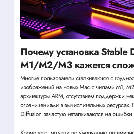
Почему установка Stable D
M1/M2/M3 кажется сло
Многие пользователи сталкиваются с трудностями при запуске моделей генерации
изображений на новых Mac с чипами M1, M2
архитектуры ARM, отсутствием поддержки не
ограничениями в вычислительных ресурсах. П
Diffusion зачастую наталкиваются на ошибки
Кроме того, модели по умолчанию оптимизи