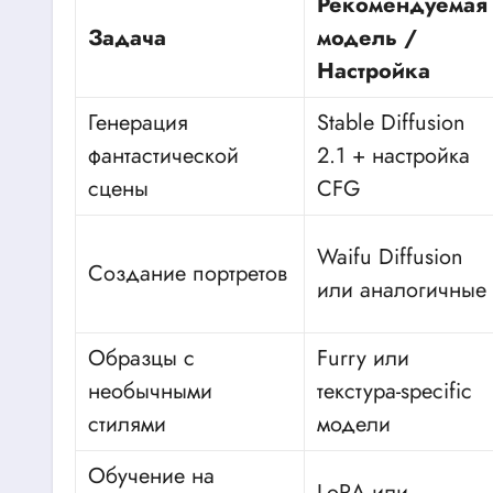
Рекомендуемая
Задача
модель /
Настройка
Генерация
Stable Diffusion
фантастической
2.1 + настройка
сцены
CFG
Waifu Diffusion
Создание портретов
или аналогичные
Образцы с
Furry или
необычными
текстура-specific
стилями
модели
Обучение на
LoRA или