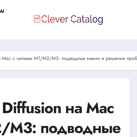
AI
n на Mac с чипами M1/M2/M3: подводные камни и решение про
 Diffusion на Mac
2/M3: подводные