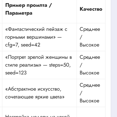
Пример промпта /
Качество
Параметра
«Фантастический пейзаж с
Среднее
горными вершинами» —
/
cfg=7, seed=42
Высокое
«Портрет зрелой женщины в
Среднее
стиле реализм» — steps=50,
/
seed=123
Высокое
Среднее
«Абстрактное искусство,
/
сочетающее яркие цвета»
Высокое
Настройка модели на узкой