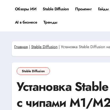
Перейти
к
Обзоры ИИ
Stable Diffusion
Промтинг
Гайды 
содержанию
AI в бизнесе
Тренды
Главная
|
Stable Diffusion
|
Установка Stable Diffusio
Stable Diffusion
Установка Stable
с чипами M1/M