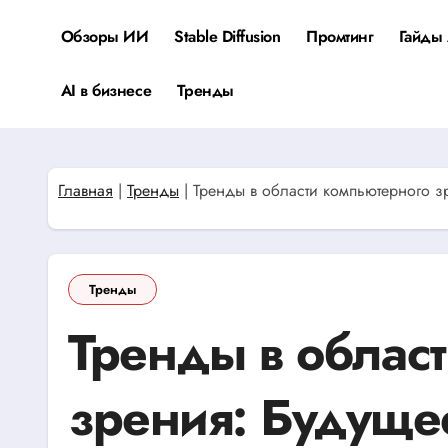
Перейти
к
Обзоры ИИ
Stable Diffusion
Промтинг
Гайды 
содержанию
AI в бизнесе
Тренды
Главная
|
Тренды
|
Тренды в области компьютерного з
Тренды
Тренды в облас
зрения: Будуще