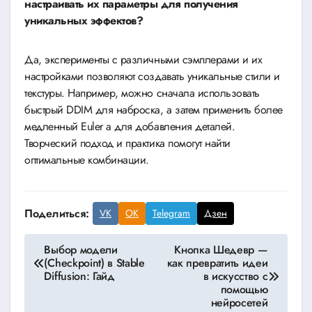
настраивать их параметры для получения
уникальных эффектов?
Да, эксперименты с различными сэмплерами и их
настройками позволяют создавать уникальные стили и
текстуры. Например, можно сначала использовать
быстрый DDIM для наброска, а затем применить более
медленный Euler a для добавления деталей.
Творческий подход и практика помогут найти
оптимальные комбинации.
Поделиться:
VK
OK
Telegram
Дзен
Навигация
Выбор модели
Кнопка Шедевр —
(Checkpoint) в Stable
как превратить идеи
по
Diffusion: Гайд
в искусство с
помощью
записям
нейросетей