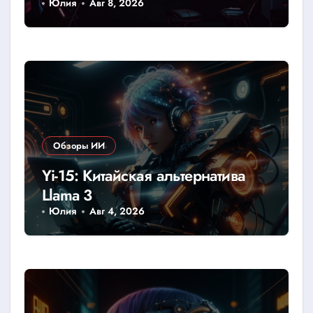
YandexGPT/GigaChat
Юлия
Авг 8, 2026
Обзоры ИИ
Yi-15: Китайская альтернатива
Llama 3
Юлия
Авг 4, 2026