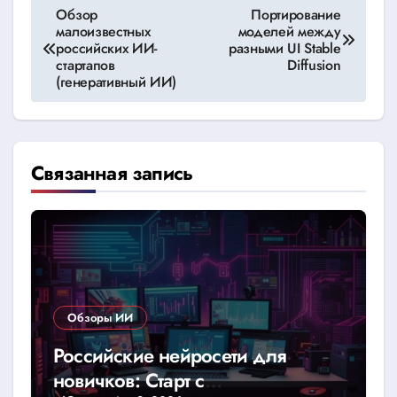
Навигация
Обзор
Портирование
малоизвестных
моделей между
по
российских ИИ-
разными UI Stable
стартапов
Diffusion
записям
(генеративный ИИ)
Связанная запись
Обзоры ИИ
Российские нейросети для
новичков: Старт с