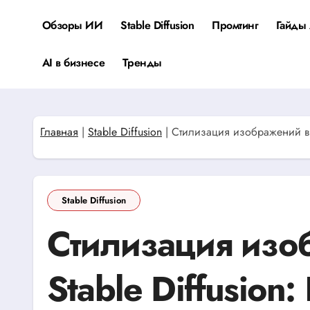
Перейти
к
Обзоры ИИ
Stable Diffusion
Промтинг
Гайды 
содержанию
AI в бизнесе
Тренды
Главная
|
Stable Diffusion
|
Стилизация изображений в 
Stable Diffusion
Стилизация изо
Stable Diffusion