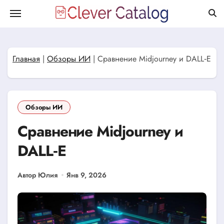
Перейти
к
содержанию
Главная
|
Обзоры ИИ
|
Сравнение Midjourney и DALL‑E
Обзоры ИИ
Сравнение Midjourney и
DALL‑E
Автор Юлия
Янв 9, 2026