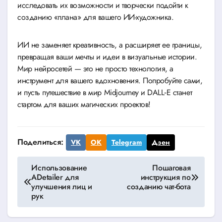
исследовать их возможности и творчески подойти к
созданию «плана» для вашего ИИ-художника.
ИИ не заменяет креативность, а расширяет ее границы,
превращая ваши мечты и идеи в визуальные истории.
Мир нейросетей — это не просто технология, а
инструмент для вашего вдохновения. Попробуйте сами,
и пусть путешествие в мир Midjourney и DALL‑E станет
стартом для ваших магических проектов!
Поделиться:
VK
OK
Telegram
Дзен
Навигация
Использование
Пошаговая
ADetailer для
инструкция по
по
улучшения лиц и
созданию чат-бота
рук
записям