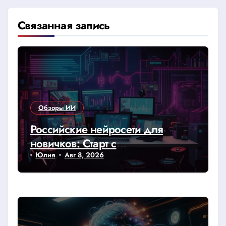
Связанная запись
Обзоры ИИ
Российские нейросети для
новичков: Старт с
YandexGPT/GigaChat
Юлия
Авг 8, 2026