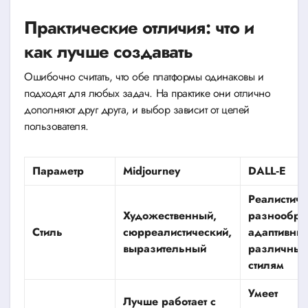
Практические отличия: что и
как лучше создавать
Ошибочно считать, что обе платформы одинаковы и
подходят для любых задач. На практике они отлично
дополняют друг друга, и выбор зависит от целей
пользователя.
Параметр
Midjourney
DALL‑E
Реалистич
Художественный,
разнообра
Стиль
сюрреалистический,
адаптивны
выразительный
различны
стилям
Умеет
Лучше работает с