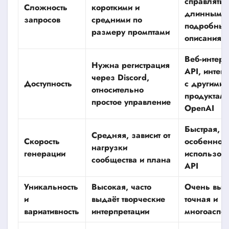
справлятьс
Сложность
короткими и
длинными 
запросов
средними по
подробны
размеру промптами
описаниям
Веб-интерф
Нужна регистрация
API, интег
через Discord,
Доступность
с другими
относительно
продуктам
простое управление
OpenAI
Быстрая,
Средняя, зависит от
Скорость
особенно 
нагрузки
генерации
использов
сообщества и плана
API
Уникальность
Высокая, часто
Очень выс
и
выдаёт творческие
точная и
вариативность
интерпретации
многоаспе