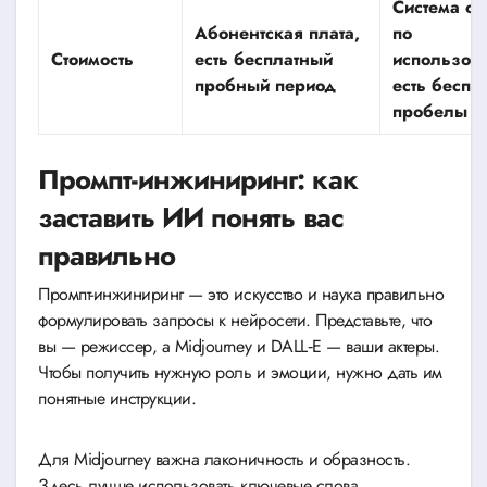
Система оп
Абонентская плата,
по
Стоимость
есть бесплатный
использов
пробный период
есть беспл
пробелы
Промпт-инжиниринг: как
заставить ИИ понять вас
правильно
Промпт-инжиниринг — это искусство и наука правильно
формулировать запросы к нейросети. Представьте, что
вы — режиссер, а Midjourney и DALL‑E — ваши актеры.
Чтобы получить нужную роль и эмоции, нужно дать им
понятные инструкции.
Для Midjourney важна лаконичность и образность.
Здесь лучше использовать ключевые слова,