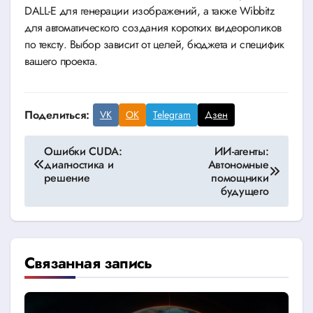
DALL-E для генерации изображений, а также Wibbitz
для автоматического создания коротких видеороликов
по тексту. Выбор зависит от целей, бюджета и специфик
вашего проекта.
Поделиться:
VK
OK
Telegram
Дзен
Навигация
Ошибки CUDA:
ИИ-агенты:
диагностика и
Автономные
по
решение
помощники
будущего
записям
Связанная запись