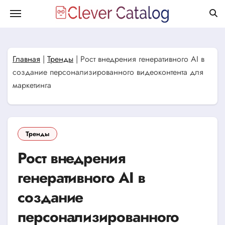
Перейти
к
содержанию
Главная
|
Тренды
|
Рост внедрения генеративного AI в
создание персонализированного видеоконтента для
маркетинга
Тренды
Рост внедрения
генеративного AI в
создание
персонализированного