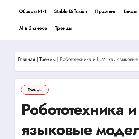
Перейти
к
Обзоры ИИ
Stable Diffusion
Промтинг
Гайды 
содержанию
AI в бизнесе
Тренды
Главная
|
Тренды
|
Робототехника и LLM: как языковые
Тренды
Робототехника и
языковые модел