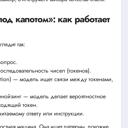
под капотом»: как работает
лядит так:
вопрос.
оследовательность чисел (токенов).
ntion) — модель ищет связи между токенами,
енойзинг — модель делает вероятностное
ходящий токен.
итаемому ответу или инструкции.
ностная машина. Она ищет паттерны, похожие