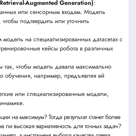
trieval-Augmented Generation)
:
данных или сенсорным входам. Модель
 чтобы подтвердить или уточнить
м модель на специализированных датасетах с
тренировочные кейсы робота в различных
ы так, чтобы модель давала максимально
го обучения, например, предъявляя ей
легкие или специализированные модели,
динамике.
ации на максимум? Тогда результат станет более
а ли высокая вариативность для точных задач?
метр, а инструмент выбора качества ответа.