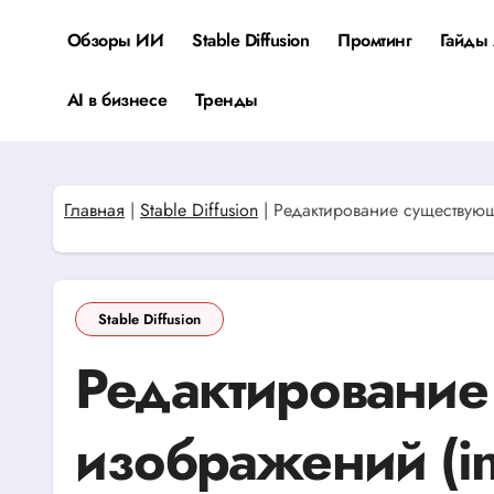
Перейти
к
Обзоры ИИ
Stable Diffusion
Промтинг
Гайды 
содержанию
AI в бизнесе
Тренды
Главная
|
Stable Diffusion
|
Редактирование существующ
Stable Diffusion
Редактирование
изображений (in