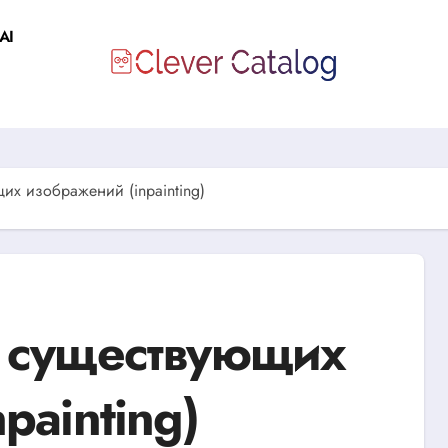
AI
их изображений (inpainting)
 существующих
painting)