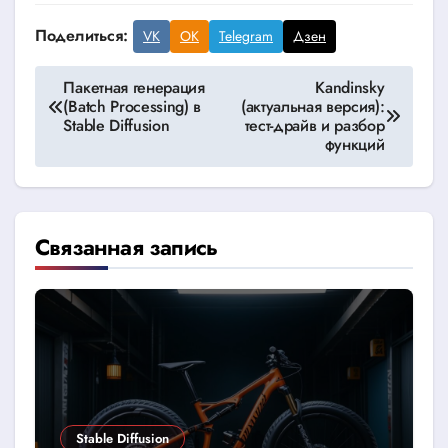
Поделиться:
VK
OK
Telegram
Дзен
Навигация
Пакетная генерация
Kandinsky
(Batch Processing) в
(актуальная версия):
по
Stable Diffusion
тест-драйв и разбор
функций
записям
Связанная запись
Stable Diffusion