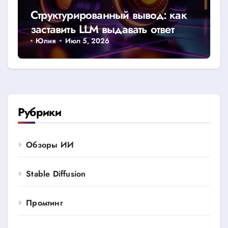
Структурированный вывод: как
заставить LLM выдавать ответ
строго в JSON или CSV
Юлия
Июл 5, 2026
Рубрики
Обзоры ИИ
Stable Diffusion
Промтинг