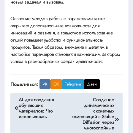
новым задачам и вызовам.
Освоение методов работы с параметрами также
открывает дополнительные возможности для
инноваций и развития, а грамотное использование
опций повышает удобство и функциональность
продуктов. Таким образом, внимание к деталям в
настройке параметров становится важнейшим фактором
успеха в разнообразных сферах деятельности.
Поделиться:
VK
OK
Telegram
Дзен
Навигация
AI для создания
Создание
обучающих
динамических
по
материалов: Что
сюжетных
использовать
композиций в Stable
записям
Diffusion через
многослойные