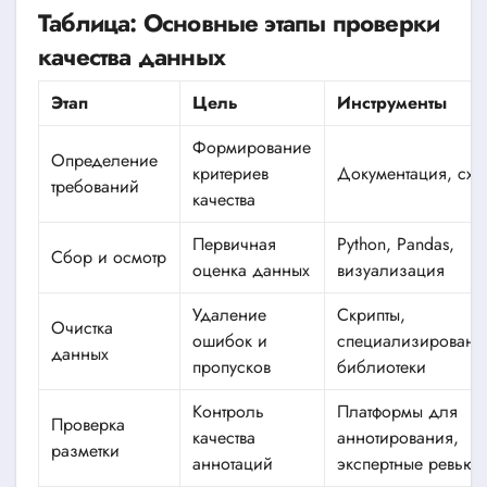
Таблица: Основные этапы проверки
качества данных
Этап
Цель
Инструменты
Формирование
Определение
критериев
Документация, схе
требований
качества
Первичная
Python, Pandas,
Сбор и осмотр
оценка данных
визуализация
Удаление
Скрипты,
Очистка
ошибок и
специализированн
данных
пропусков
библиотеки
Контроль
Платформы для
Проверка
качества
аннотирования,
разметки
аннотаций
экспертные ревью