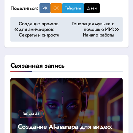
Поделиться:
VK
OK
Telegram
Дзен
Навигация
Создание промтов
Генерация музыки с
для аниме-артов:
помощью ИИ:
по
Секреты и хитрости
Начало работы
записям
Связанная запись
Гайды AI
Создание AI-аватара для видео: