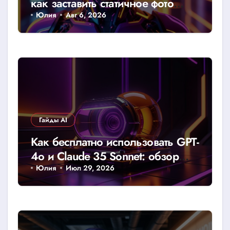
как заставить статичное фото
говорить
Юлия
Авг 6, 2026
Гайды AI
Как бесплатно использовать GPT-
4o и Claude 35 Sonnet: обзор
доступных лимитов и хаков
Юлия
Июл 29, 2026