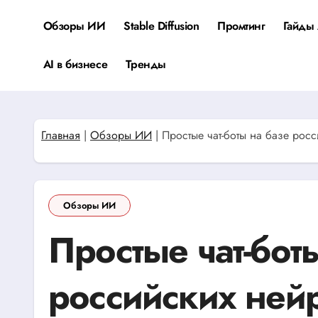
Перейти
к
Обзоры ИИ
Stable Diffusion
Промтинг
Гайды 
содержанию
AI в бизнесе
Тренды
Главная
|
Обзоры ИИ
|
Простые чат-боты на базе рос
Обзоры ИИ
Простые чат-бот
российских нейр