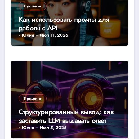
Промтинг
Как использовать промты для
работы с API
Юлия
Июл 11, 2026
Промтинг
Структурированный вывод: как
заставить LLM выдавать ответ
строго в JSON или CSV
Юлия
Июл 5, 2026