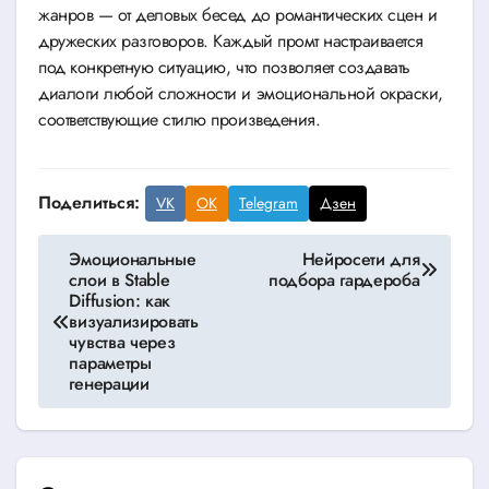
жанров — от деловых бесед до романтических сцен и
дружеских разговоров. Каждый промт настраивается
под конкретную ситуацию, что позволяет создавать
диалоги любой сложности и эмоциональной окраски,
соответствующие стилю произведения.
Поделиться:
VK
OK
Telegram
Дзен
Навигация
Эмоциональные
Нейросети для
слои в Stable
подбора гардероба
по
Diffusion: как
визуализировать
записям
чувства через
параметры
генерации