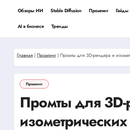
Перейти
к
Обзоры ИИ
Stable Diffusion
Промтинг
Гайды 
содержанию
AI в бизнесе
Тренды
Главная
|
Промтинг
|
Промты для 3D-рендера и изомет
Промтинг
Промты для 3D-
изометрических