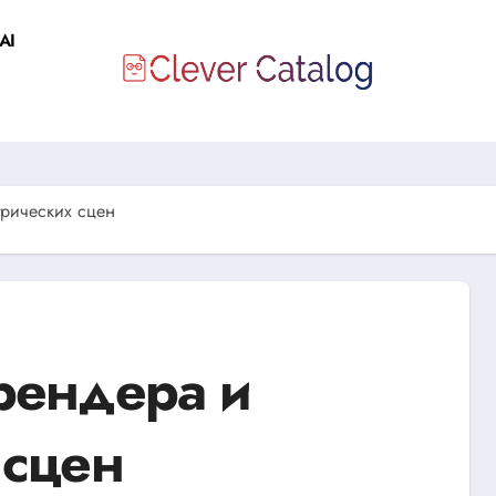
AI
рических сцен
рендера и
 сцен