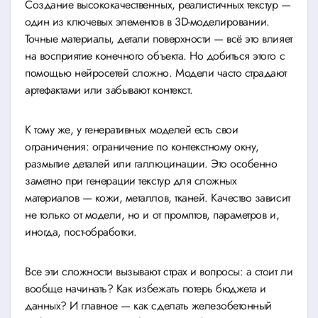
Создание высококачественных, реалистичных текстур —
один из ключевых элементов в 3D-моделировании.
Точные материалы, детали поверхности — всё это влияет
на восприятие конечного объекта. Но добиться этого с
помощью нейросетей сложно. Модели часто страдают
артефактами или забывают контекст.
К тому же, у генеративных моделей есть свои
ограничения: ограничение по контекстному окну,
размытие деталей или галлюцинации. Это особенно
заметно при генерации текстур для сложных
материалов — кожи, металлов, тканей. Качество зависит
не только от модели, но и от промптов, параметров и,
иногда, пост-обработки.
Все эти сложности вызывают страх и вопросы: а стоит ли
вообще начинать? Как избежать потерь бюджета и
данных? И главное — как сделать железобетонный