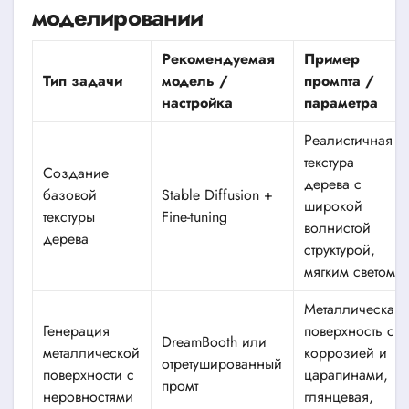
моделировании
Рекомендуемая
Пример
Тип задачи
модель /
промпта /
настройка
параметра
Реалистичная
текстура
Создание
дерева с
базовой
Stable Diffusion +
широкой
текстуры
Fine-tuning
волнистой
дерева
структурой,
мягким светом
Металлическая
Генерация
поверхность с
DreamBooth или
металлической
коррозией и
отретушированный
поверхности с
царапинами,
промт
неровностями
глянцевая,