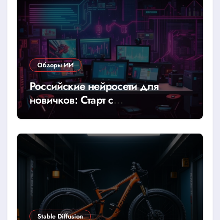
Обзоры ИИ
Российские нейросети для
новичков: Старт с
YandexGPT/GigaChat
Stable Diffusion