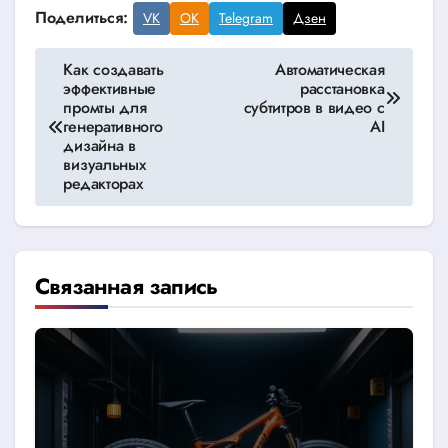
Поделиться:
VK
OK
Telegram
Дзен
Навигация
Как создавать
Автоматическая
эффективные
расстановка
по
промты для
субтитров в видео с
генеративного
AI
записям
дизайна в
визуальных
редакторах
Связанная запись