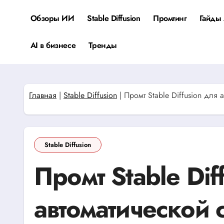
Перейти
к
Обзоры ИИ
Stable Diffusion
Промтинг
Гайды 
содержанию
AI в бизнесе
Тренды
Главная
|
Stable Diffusion
|
Промт Stable Diffusion для
Stable Diffusion
Промт Stable Dif
автоматической 