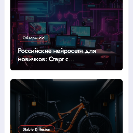
Обзоры ИИ
Российские нейросети для
новичков: Старт с
YandexGPT/GigaChat
Stable Diffusion