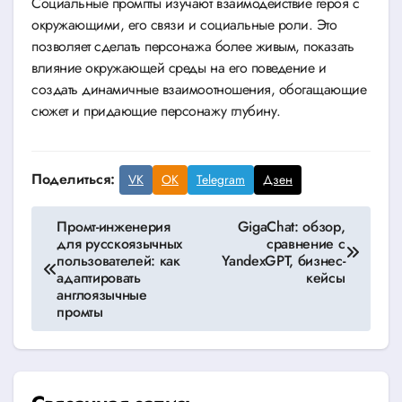
Социальные промпты изучают взаимодействие героя с
окружающими, его связи и социальные роли. Это
позволяет сделать персонажа более живым, показать
влияние окружающей среды на его поведение и
создать динамичные взаимоотношения, обогащающие
сюжет и придающие персонажу глубину.
Поделиться:
VK
OK
Telegram
Дзен
Навигация
Промт-инженерия
GigaChat: обзор,
для русскоязычных
сравнение с
по
пользователей: как
YandexGPT, бизнес-
адаптировать
кейсы
записям
англоязычные
промты