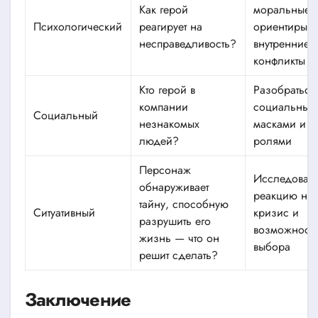
Как герой
моральные
Психологический
реагирует на
ориентиры и
несправедливость?
внутренние
конфликты
Кто герой в
Разобраться
компании
социальным
Социальный
незнакомых
масками и
людей?
ролями
Персонаж
Исследовать
обнаруживает
реакцию на
тайну, способную
Ситуативный
кризис и
разрушить его
возможност
жизнь — что он
выбора
решит сделать?
Заключение