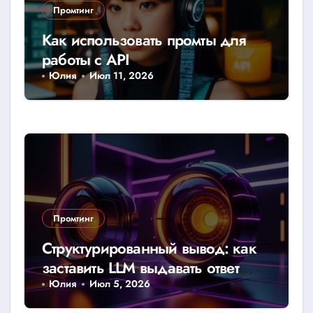
Промтинг
Как использовать промты для
работы с API
Юлия
Июл 11, 2026
Промтинг
Структурированный вывод: как
заставить LLM выдавать ответ
строго в JSON или CSV
Юлия
Июл 5, 2026