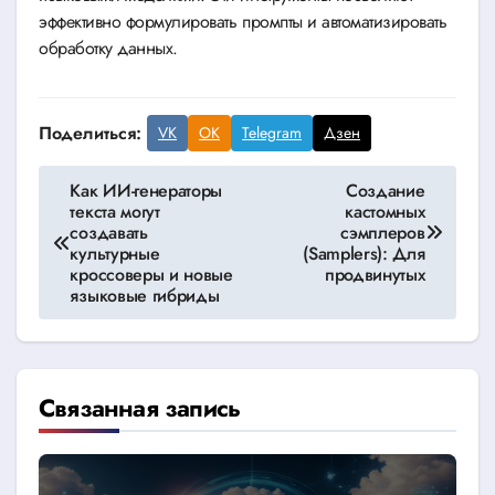
эффективно формулировать промпты и автоматизировать
обработку данных.
Поделиться:
VK
OK
Telegram
Дзен
Навигация
Как ИИ-генераторы
Создание
текста могут
кастомных
по
создавать
сэмплеров
культурные
(Samplers): Для
записям
кроссоверы и новые
продвинутых
языковые гибриды
Связанная запись