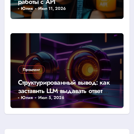
работы с API
Юлия
Июл 11, 2026
Промтинг
Структурированный вывод: как
заставить LLM выдавать ответ
строго в JSON или CSV
Юлия
Июл 5, 2026