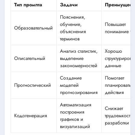
Тип промпта
Задачи
Преимущест
Пояснения,
обучение,
Повышает
Образовательный
объяснения
понимание те
терминов
Анализ статистик,
Хорошо
Описательный
выделение
структуриров
закономерностей
данные
Создание
Помогает
Прогностический
моделей
планировать
прогнозирования
действия
Автоматизация
Снижает
построения
Кодогенерация
трудоемкость
графиков и
разработки
визуализаций