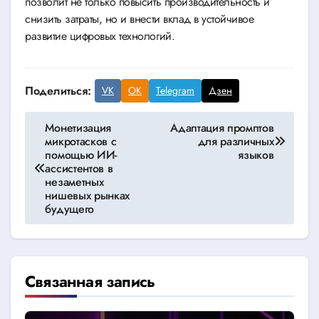
позволит не только повысить производительность и
снизить затраты, но и внести вклад в устойчивое
развитие цифровых технологий.
Поделиться:
VK
OK
Telegram
Дзен
Навигация
Монетизация
Адаптация промптов
микротасков с
для различных
по
помощью ИИ-
языков
ассистентов в
записям
незаметных
нишевых рынках
будущего
Связанная запись