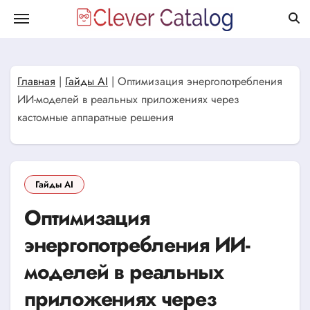
Перейти
к
содержанию
Главная
|
Гайды AI
|
Оптимизация энергопотребления
ИИ-моделей в реальных приложениях через
кастомные аппаратные решения
Гайды AI
Оптимизация
энергопотребления ИИ-
моделей в реальных
приложениях через