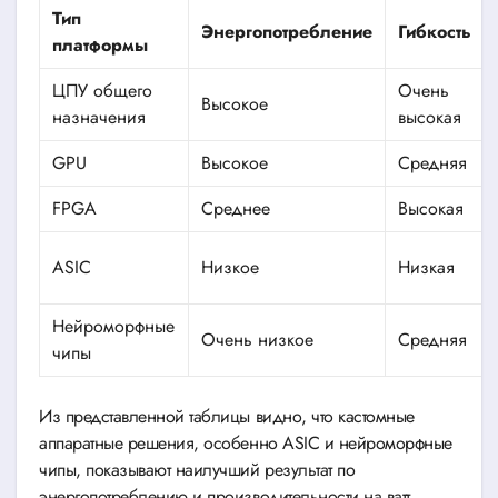
Тип
Энергопотребление
Гибкость
платформы
ЦПУ общего
Очень
Высокое
назначения
высокая
GPU
Высокое
Средняя
FPGA
Среднее
Высокая
ASIC
Низкое
Низкая
Нейроморфные
Очень низкое
Средняя
чипы
Из представленной таблицы видно, что кастомные
аппаратные решения, особенно ASIC и нейроморфные
чипы, показывают наилучший результат по
энергопотреблению и производительности на ватт.