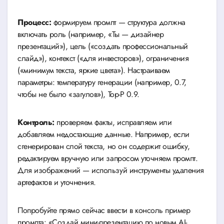
Процесс:
формируем промпт — структура должна
включать роль (например, «Ты — дизайнер
презентаций»), цель («создать профессиональный
слайд»), контекст («для инвесторов»), ограничения
(«минимум текста, яркие цвета»). Настраиваем
параметры: температуру генерации (например, 0.7,
чтобы не было «загулов»), Top-P 0.9.
Контроль:
проверяем факты, исправляем или
добавляем недостающие данные. Например, если
сгенерирован слой текста, но он содержит ошибку,
редактируем вручную или запросом уточняем промпт.
Для изображений — используй инструменты удаления
артефактов и уточнения.
Попробуйте прямо сейчас ввести в консоль пример
промпта: «Создай мини-презентацию по новым AI-