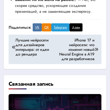
скорее средство, ускоряющее создание
презентаций, а не заменяющее экспертизу.
Поделиться:
VK
OK
Telegram
Дзен
Навигация
Лучшие нейросети
iPhone 17 и
для дизайнеров
нейросети: что
по
интерьера: от идеи
изменит новый
до рендера
Neural Engine в A19
записям
для разработчиков
Связанная запись