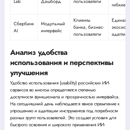
Lab
Дашборд
пользователи
гибкие 
Клиенты
Единая
Сбербанк
Модульный
банка, бизнес-
экосисте
AI
интерфейс
пользователи
адаптивн
Анализ удобства
использования и перспективы
улучшения
Удобство использования (usability) российских ИИ-
сервисов во многом определяется степенью
доступности функционала и прозрачностью интерфейса.
На сегодняшний день наблюдается явное стремление к
упрощению и адаптации инструментов под потребности
разных групп пользователей. Это создает условия для
быстрого освоения и широкого применения ИИ-