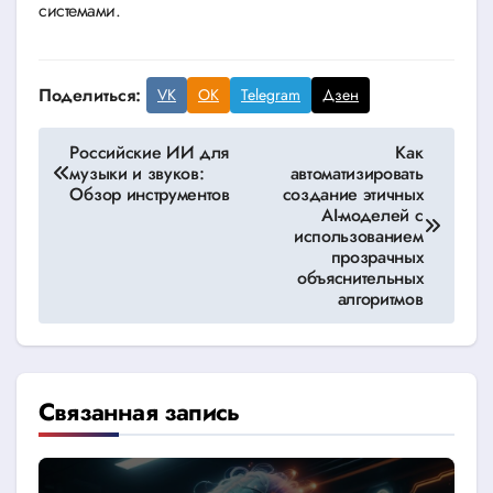
системами.
Поделиться:
VK
OK
Telegram
Дзен
Навигация
Российские ИИ для
Как
музыки и звуков:
автоматизировать
по
Обзор инструментов
создание этичных
AI-моделей с
записям
использованием
прозрачных
объяснительных
алгоритмов
Связанная запись