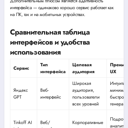
Дополнительным плюсом является адаптивность
интерфейса — одинаково хорошо сервис работает как
на ПК, так и на мобильных устройствах.
Сравнительная таблица
интерфейсов и удобства
использования
Тип
Целевая
Преиму
Сервис
интерфейса
аудитория
UX
Широкая
Интуитив
Яндекс
Веб-
аудитория,
минимал
GPT
интерфейс
пользователи
быстрота
всех уровней
генерац
Подроб
Tinkoff AI
Веб/
Корпоративные
аналитик