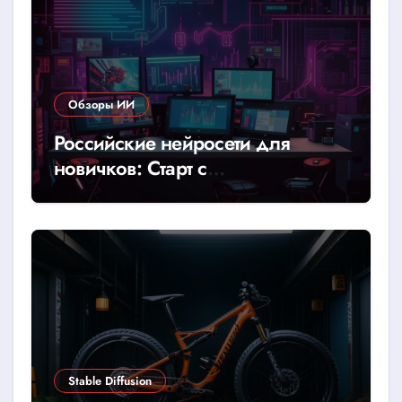
Обзоры ИИ
Российские нейросети для
новичков: Старт с
YandexGPT/GigaChat
Stable Diffusion