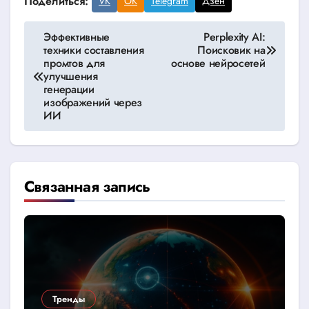
Поделиться:
VK
OK
Telegram
Дзен
Навигация
Эффективные
Perplexity AI:
техники составления
Поисковик на
по
промтов для
основе нейросетей
улучшения
записям
генерации
изображений через
ИИ
Связанная запись
Тренды