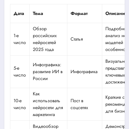
Дата
Тема
Формат
Описание
Обзор
Подробны
1-е
российских
анализ нов
Статья
число
нейросетей
моделей и 
2025 года
особеннос
Визуально
Инфографика:
5-е
представле
развитие ИИ в
Инфографика
число
ключевых э
России
достижени
Как
Краткие сов
10-е
использовать
Пост в
рекоменда
число
нейросети для
соцсетях
для бизне
маркетинга
Видеообзор
Демонстра