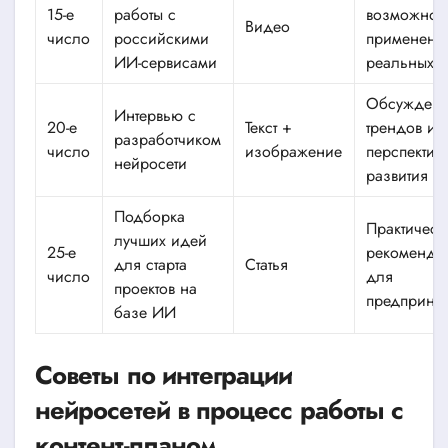
15-е
работы с
возможнос
Видео
число
российскими
применени
ИИ-сервисами
реальных з
Обсужден
Интервью с
20-е
Текст +
трендов и
разработчиком
число
изображение
перспектив
нейросети
развития
Подборка
Практическ
лучших идей
25-е
рекоменда
для старта
Статья
число
для
проектов на
предприни
базе ИИ
Советы по интеграции
нейросетей в процесс работы с
контент-планом