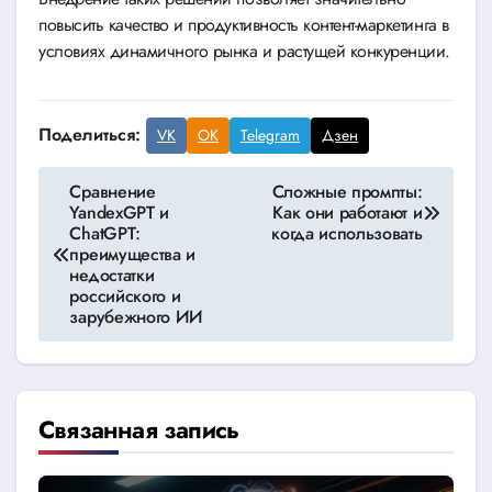
повысить качество и продуктивность контент-маркетинга в
условиях динамичного рынка и растущей конкуренции.
Поделиться:
VK
OK
Telegram
Дзен
Навигация
Сравнение
Сложные промпты:
YandexGPT и
Как они работают и
по
ChatGPT:
когда использовать
преимущества и
записям
недостатки
российского и
зарубежного ИИ
Связанная запись