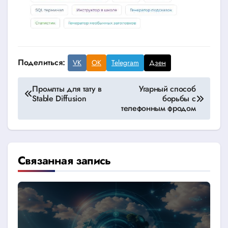
Поделиться:
VK
OK
Telegram
Дзен
Навигация
Промпты для тату в
Угарный способ
Stable Diffusion
борьбы с
по
телефонным фродом
записям
Связанная запись