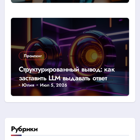
Промтинг
Структурированный вывод: как
заставить LLM выдавать ответ
строго в JSON или CSV
Юлия
Июл 5, 2026
Рубрики