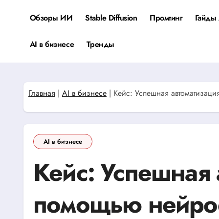
Перейти
к
Обзоры ИИ
Stable Diffusion
Промтинг
Гайды 
содержанию
AI в бизнесе
Тренды
Главная
|
AI в бизнесе
|
Кейс: Успешная автоматизац
AI в бизнесе
Кейс: Успешная 
помощью нейро