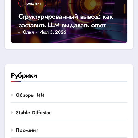
Промтинг
Структурированный вывод: как
заставить LLM выдавать ответ
строго в JSON или CSV
Юлия
Июл 5, 2026
Рубрики
Обзоры ИИ
Stable Diffusion
Промтинг