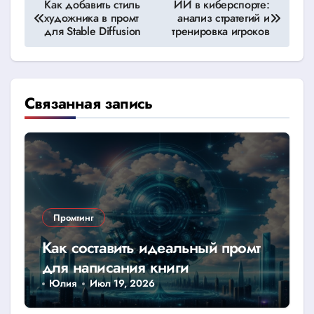
Навигация
Как добавить стиль
ИИ в киберспорте:
художника в промт
анализ стратегий и
по
для Stable Diffusion
тренировка игроков
записям
Связанная запись
Промтинг
Как составить идеальный промт
для написания книги
Юлия
Июл 19, 2026