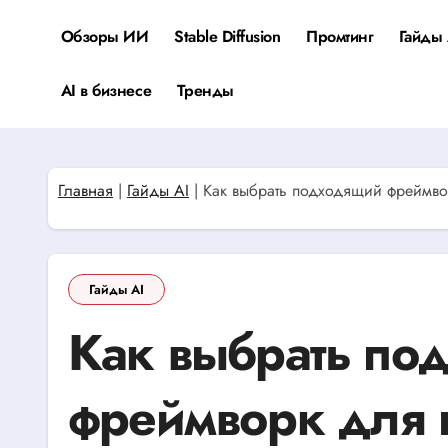
Перейти
к
Обзоры ИИ
Stable Diffusion
Промтинг
Гайды 
содержанию
AI в бизнесе
Тренды
Главная
|
Гайды AI
|
Как выбрать подходящий фреймво
Гайды AI
Как выбрать по
фреймворк для 