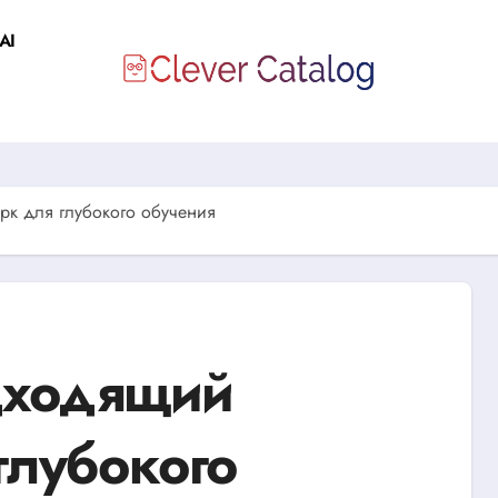
AI
рк для глубокого обучения
дходящий
глубокого