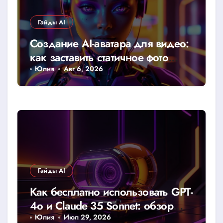
Гайды AI
Создание AI-аватара для видео:
как заставить статичное фото
говорить
Юлия
Авг 6, 2026
Гайды AI
Как бесплатно использовать GPT-
4o и Claude 35 Sonnet: обзор
доступных лимитов и хаков
Юлия
Июл 29, 2026