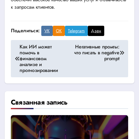
к запросам клиентов.
Поделиться:
VK
OK
Telegram
Дзен
Навигация
Как ИИ может
Негативные промты:
помочь в
что писать в negative
по
финансовом
prompt
анализе и
записям
прогнозировании
Связанная запись