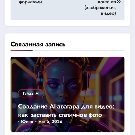
форматами
контента
(изображения,
записям
видео)
Связанная запись
Гайды AI
Создание AI-аватара для видео:
как заставить статичное фото
говорить
Юлия
Авг 6, 2026