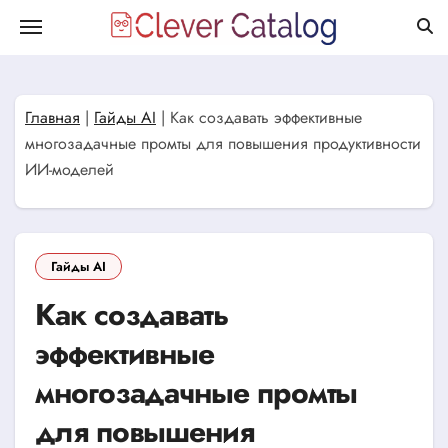
Перейти
к
содержанию
Главная
|
Гайды AI
|
Как создавать эффективные
многозадачные промты для повышения продуктивности
ИИ-моделей
Гайды AI
Как создавать
эффективные
многозадачные промты
для повышения