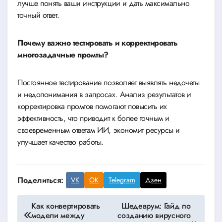
лучше понять ваши инструкции и дать максимально
точный ответ.
Почему важно тестировать и корректировать
многозадачные промты?
Постоянное тестирование позволяет выявлять недочеты
и недопонимания в запросах. Анализ результатов и
корректировка промтов помогают повысить их
эффективность, что приводит к более точным и
своевременным ответам ИИ, экономит ресурсы и
улучшает качество работы.
Поделиться:
VK
OK
Telegram
Дзен
Навигация
Как конвертировать
Шедеврум: Гайд по
модели между
созданию вирусного
по