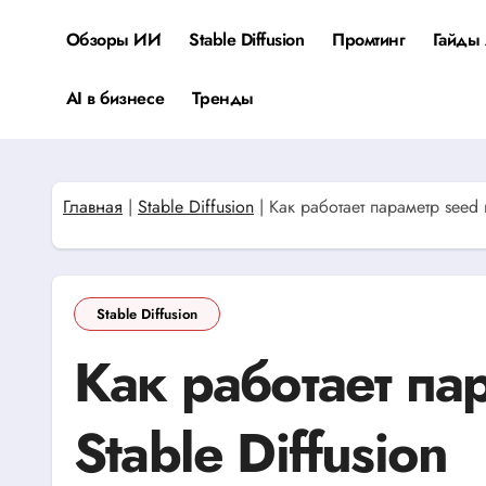
Перейти
к
Обзоры ИИ
Stable Diffusion
Промтинг
Гайды 
содержанию
AI в бизнесе
Тренды
Главная
|
Stable Diffusion
|
Как работает параметр seed в
Stable Diffusion
Как работает па
Stable Diffusion