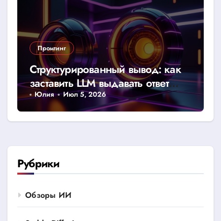
Промтинг
Структурированный вывод: как
заставить LLM выдавать ответ
строго в JSON или CSV
Юлия
Июл 5, 2026
Рубрики
Обзоры ИИ