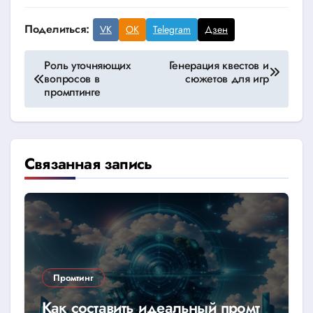
Поделиться:
VK
OK
Telegram
Дзен
Навигация
Роль уточняющих
Генерация квестов и
вопросов в
сюжетов для игр
по
промптинге
записям
Связанная запись
Промтинг
Как составить идеальный промт