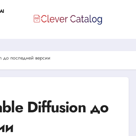
AI
ion до последней версии
ble Diffusion до
ии