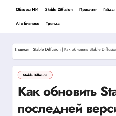
Перейти
к
Обзоры ИИ
Stable Diffusion
Промтинг
Гайды 
содержанию
AI в бизнесе
Тренды
Главная
|
Stable Diffusion
|
Как обновить Stable Diffus
Stable Diffusion
Как обновить Sta
последней верс