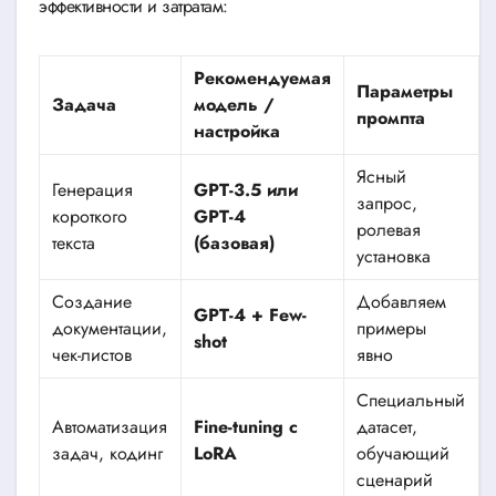
эффективности и затратам:
Рекомендуемая
Параметры
Задача
модель /
промпта
настройка
Ясный
Генерация
GPT-3.5 или
запрос,
короткого
GPT-4
ролевая
текста
(базовая)
установка
Создание
Добавляем
GPT-4 + Few-
документации,
примеры
shot
чек-листов
явно
Специальный
Автоматизация
Fine-tuning с
датасет,
задач, кодинг
LoRA
обучающий
сценарий