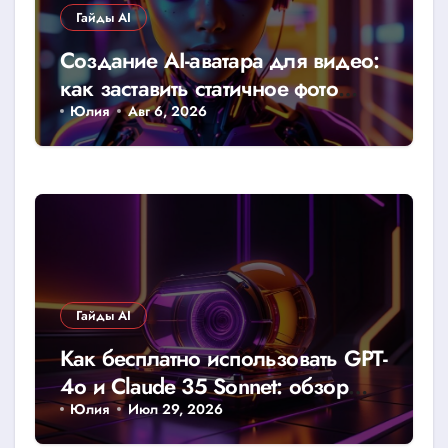
Гайды AI
Создание AI-аватара для видео:
как заставить статичное фото
говорить
Юлия
Авг 6, 2026
Гайды AI
Как бесплатно использовать GPT-
4o и Claude 35 Sonnet: обзор
доступных лимитов и хаков
Юлия
Июл 29, 2026