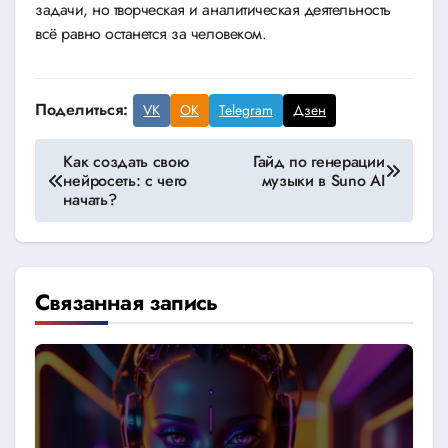
задачи, но творческая и аналитическая деятельность
всё равно останется за человеком.
Поделиться:
VK
OK
Telegram
Дзен
Навигация
Как создать свою
Гайд по генерации
нейросеть: с чего
музыки в Suno AI
по
начать?
записям
Связанная запись