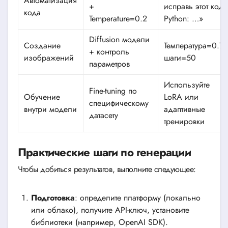
Автоматизация
+
исправь этот код
кода
Temperature=0.2
Python: …»
Diffusion модели
Создание
Температура=0.7,
+ контроль
изображений
шаги=50
параметров
Используйте
Fine-tuning по
Обучение
LoRA или
специфическому
внутри модели
адаптивные
датасету
тренировки
Практические шаги по генерации
Чтобы добиться результатов, выполните следующее:
Подготовка
: определите платформу (локально
или облако), получите API-ключ, установите
библиотеки (например, OpenAI SDK).