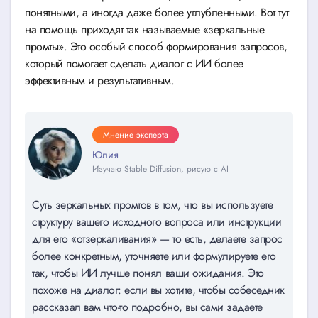
понятными, а иногда даже более углубленными. Вот тут
на помощь приходят так называемые «зеркальные
промты». Это особый способ формирования запросов,
который помогает сделать диалог с ИИ более
эффективным и результативным.
Мнение эксперта
Юлия
Изучаю Stable Diffusion, рисую с AI
Суть зеркальных промтов в том, что вы используете
структуру вашего исходного вопроса или инструкции
для его «отзеркаливания» — то есть, делаете запрос
более конкретным, уточняете или формулируете его
так, чтобы ИИ лучше понял ваши ожидания. Это
похоже на диалог: если вы хотите, чтобы собеседник
рассказал вам что-то подробно, вы сами задаете