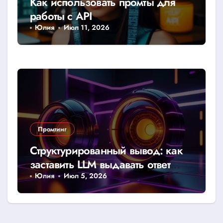
Как использовать промты для
работы с API
Юлия
Июл 11, 2026
Промтинг
Структурированный вывод: как
заставить LLM выдавать ответ
строго в JSON или CSV
Юлия
Июл 5, 2026