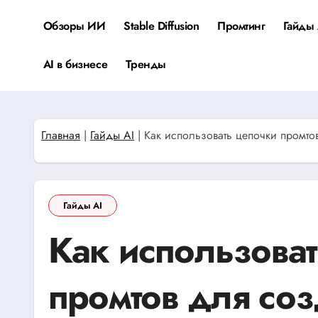
Перейти
к
Обзоры ИИ
Stable Diffusion
Промтинг
Гайды 
содержанию
AI в бизнесе
Тренды
Главная
|
Гайды AI
|
Как использовать цепочки промто
Гайды AI
Как использова
промтов для со