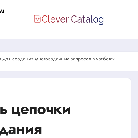
AI
в для создания многозадачных запросов в чат-ботах
ть цепочки
здания