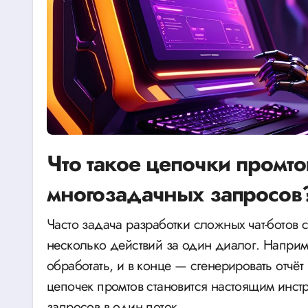
Что такое цепочки промт
многозадачных запросов
Часто задача разработки сложных чат-ботов сводится к тому, чтобы модель могла выполнять
несколько действий за один диалог. Наприм
обработать, и в конце — сгенерировать отчёт
цепочек промтов становится настоящим инс
запросов в один поток.