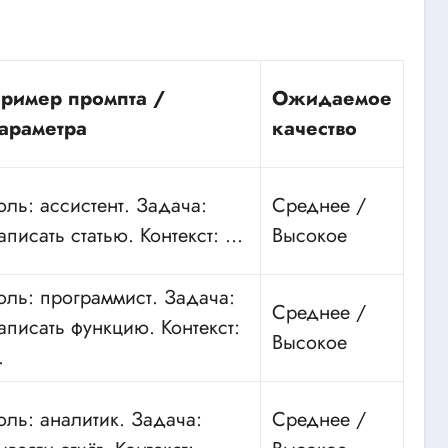
ример промпта /
Ожидаемое
араметра
качество
оль: ассистент. Задача:
Среднее /
аписать статью. Контекст: …
Высокое
оль: программист. Задача:
Среднее /
аписать функцию. Контекст:
Высокое
…
оль: аналитик. Задача:
Среднее /