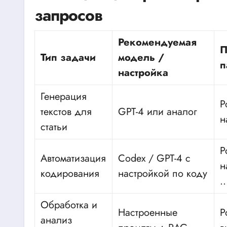
запросов
Рекомендуемая
П
Тип задачи
модель /
п
настройка
Генерация
Р
текстов для
GPT-4 или аналог
н
статьи
Р
Автоматизация
Codex / GPT-4 с
н
кодирования
настройкой по коду
Обработка и
Настроенные
Р
анализ