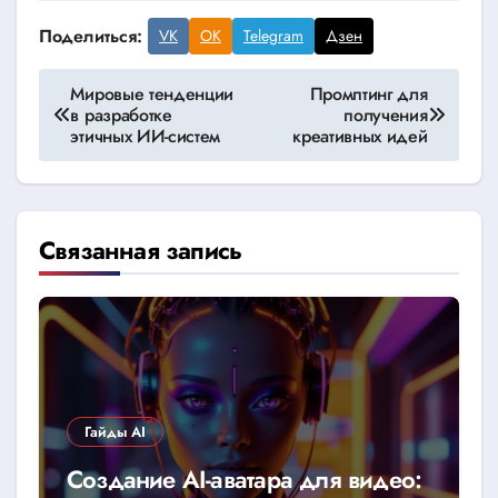
Поделиться:
VK
OK
Telegram
Дзен
Навигация
Мировые тенденции
Промптинг для
в разработке
получения
по
этичных ИИ-систем
креативных идей
записям
Связанная запись
Гайды AI
Создание AI-аватара для видео: