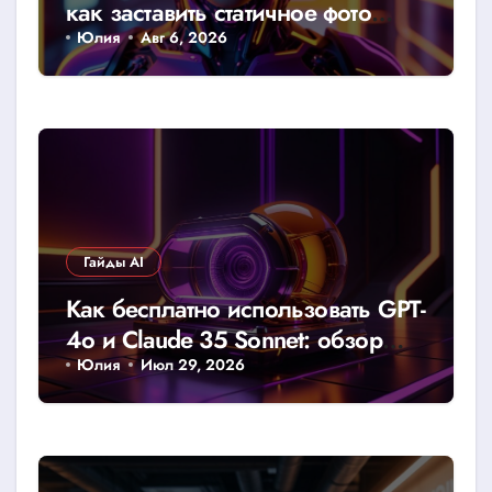
как заставить статичное фото
говорить
Юлия
Авг 6, 2026
Гайды AI
Как бесплатно использовать GPT-
4o и Claude 35 Sonnet: обзор
доступных лимитов и хаков
Юлия
Июл 29, 2026