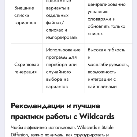
возможные
централизованно
Внешние
варианты в
управлять
списки
отдельных
словарями и
вариантов
файлах/
обновлять только
списках и
список
импортировать
Использование
Высокая гибкость
программ для
и
Скриптовая
перебора или
масштабируемость,
генерация
случайного
возможность
выбора из
интеграции с
вариантов
пайплайнами
Рекомендации и лучшие
практики работы с Wildcards
Чтобы эффективно использовать Wildcards в Stable
Diffusion, важно понимать, как структурировать и