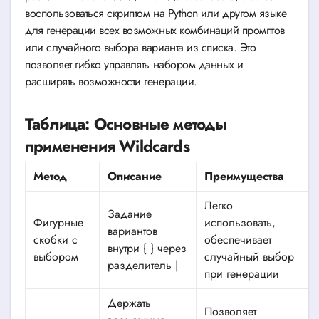
воспользоваться скриптом на Python или другом языке
для генерации всех возможных комбинаций промптов
или случайного выбора варианта из списка. Это
позволяет гибко управлять набором данных и
расширять возможности генерации.
Таблица: Основные методы
применения Wildcards
Метод
Описание
Преимущества
Легко
Задание
Фигурные
использовать,
вариантов
скобки с
обеспечивает
внутри { } через
выбором
случайный выбор
разделитель |
при генерации
Держать
Позволяет