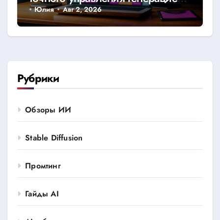
изображений в Stable Diffusion
Юлия
Авг 2, 2026
Рубрики
Обзоры ИИ
Stable Diffusion
Промтинг
Гайды AI