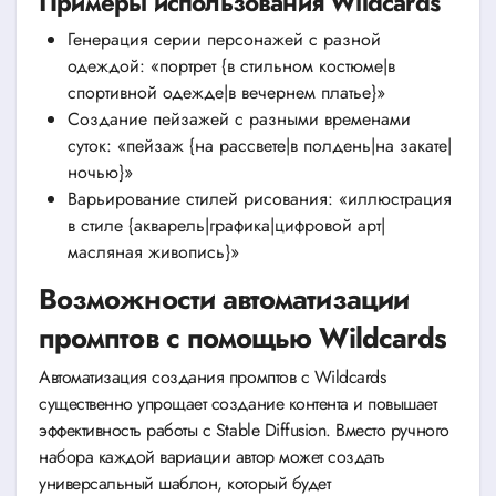
Примеры использования Wildcards
Генерация серии персонажей с разной
одеждой: «портрет {в стильном костюме|в
спортивной одежде|в вечернем платье}»
Создание пейзажей с разными временами
суток: «пейзаж {на рассвете|в полдень|на закате|
ночью}»
Варьирование стилей рисования: «иллюстрация
в стиле {акварель|графика|цифровой арт|
масляная живопись}»
Возможности автоматизации
промптов с помощью Wildcards
Автоматизация создания промптов с Wildcards
существенно упрощает создание контента и повышает
эффективность работы с Stable Diffusion. Вместо ручного
набора каждой вариации автор может создать
универсальный шаблон, который будет