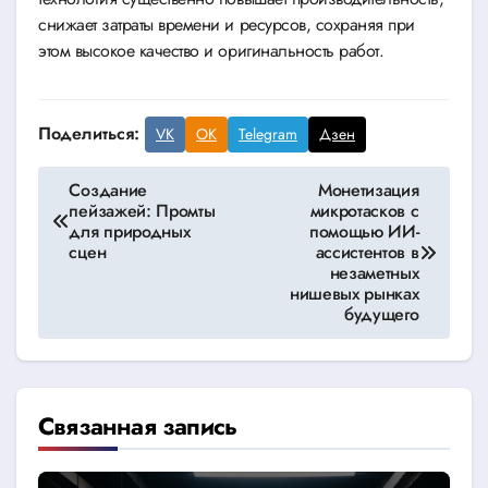
снижает затраты времени и ресурсов, сохраняя при
этом высокое качество и оригинальность работ.
Поделиться:
VK
OK
Telegram
Дзен
Навигация
Создание
Монетизация
пейзажей: Промты
микротасков с
по
для природных
помощью ИИ-
сцен
ассистентов в
записям
незаметных
нишевых рынках
будущего
Связанная запись