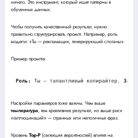
ничего. Это инструмент, который ищет паттерны в
обученных данных.
Чтобы получить качественный результат, нужно
правильно структурировать промпт. Например, роль
модели: «Ты — рекламащик, генерирующий слоганы».
Пример промпта:
Роль:
 Ты — талантливый копирайтер. 
Зада
Настройки параметров тоже важны. Чем выше
температура
, тем креативнее результат, но выше риск
«галлюцинаций» — странных или нелогичных фраз.
Уровень
Top-P
(селекция вероятностей) влияет на