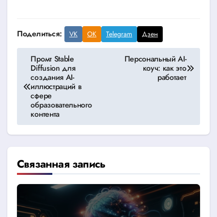
Поделиться:
VK
OK
Telegram
Дзен
Навигация
Промт Stable
Персональный AI-
Diffusion для
коуч: как это
по
создания AI-
работает
иллюстраций в
записям
сфере
образовательного
контента
Связанная запись