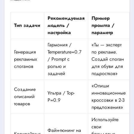
Рекомендуемая
Пример
Тип задачи
модель /
промпта /
настройка
параметр
Гармония /
«Ты — эксперт
Генерация
Temperature=0.7
по рекламе.
рекламных
/ Prompt с
Создай слоган
слоганов
ролью и
для обуви для
задачей
подростков»
«Опиши
Создание
Ультра / Top-
инновационные
описаний
P=0.9
кроссовки в 2-3
товаров
предложения»
Используйте
свои
Файн-тюнинг на
Копирайтинг
брендовые