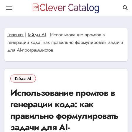
Перейти
к
содержанию
Главная
|
Гайды AI
|
Использование промтов в
генерации кода: как правильно формулировать задачи
для AI-программистов
Гайды AI
Использование промтов в
генерации кода: как
правильно формулировать
задачи для AI-