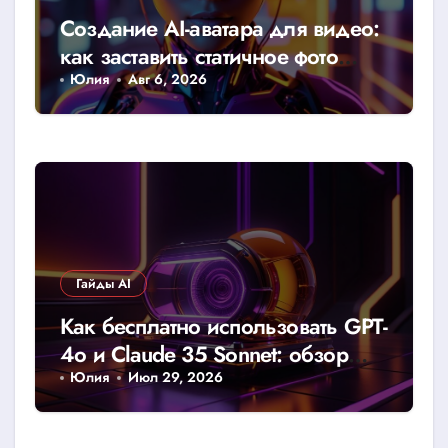
Создание AI-аватара для видео:
как заставить статичное фото
говорить
Юлия
Авг 6, 2026
Гайды AI
Как бесплатно использовать GPT-
4o и Claude 35 Sonnet: обзор
доступных лимитов и хаков
Юлия
Июл 29, 2026