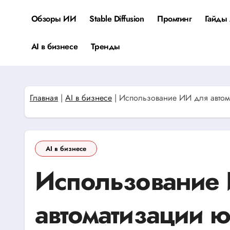
Перейти
к
Обзоры ИИ
Stable Diffusion
Промтинг
Гайды 
содержанию
AI в бизнесе
Тренды
Главная
|
AI в бизнесе
|
Использование ИИ для автом
AI в бизнесе
Использование
автоматизации 