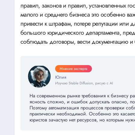
правил, законов и правил, установленных го
малого и среднего бизнеса это особенно ва
привести к штрафам, потере репутации или 
большого юридического департамента, предп
соблюдать договоры, вести документацию и 
Мнение эксперта
Юлия
Изучаю Stable Diffusion, рисую с AI
На современном рынке требования к бизнесу рас
ясность сложно, и ошибок допускать опасно, по
Поэтому автоматизация процессов проверки собл
практически необходимой. Особенно это касаетс
юристов зачастую нет ресурсов, но которым нужн