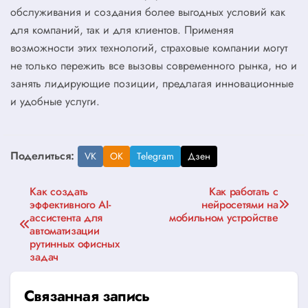
обслуживания и создания более выгодных условий как
для компаний, так и для клиентов. Применяя
возможности этих технологий, страховые компании могут
не только пережить все вызовы современного рынка, но и
занять лидирующие позиции, предлагая инновационные
и удобные услуги.
Поделиться:
VK
OK
Telegram
Дзен
Навигация
Как создать
Как работать с
эффективного AI-
нейросетями на
по
ассистента для
мобильном устройстве
автоматизации
записям
рутинных офисных
задач
Связанная запись